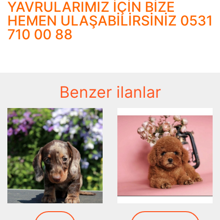
YAVRULARIMIZ İÇİN BİZE
HEMEN ULAŞABİLİRSİNİZ 0531
710 00 88