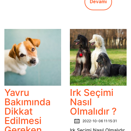
Devamı
Yavru
Irk Seçimi
Bakımında
Nasıl
Dikkat
Olmalıdır ?
Edilmesi
2022-10-06 11:15:31
Gereken
Irk Seçimi Nasıl Olmalıdır