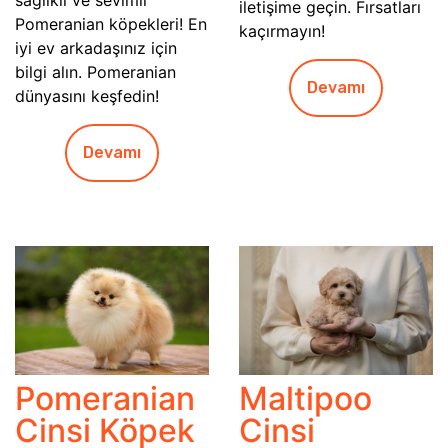
iletişime geçin. Fırsatları
Pomeranian köpekleri! En
kaçırmayın!
iyi ev arkadaşınız için
bilgi alın. Pomeranian
Devamı
dünyasını keşfedin!
Devamı
Pomeranian
Maltipoo
Cinsi Köpek
Cinsi