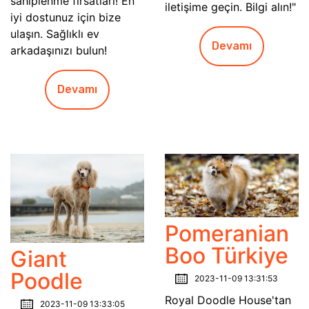
sahiplenme fırsatları! En
iletişime geçin. Bilgi alın!"
iyi dostunuz için bize
ulaşın. Sağlıklı ev
Devamı
arkadaşınızı bulun!
Devamı
Pomeranian
Boo Türkiye
Giant
Poodle
2023-11-09 13:31:53
Royal Doodle House'tan
2023-11-09 13:33:05