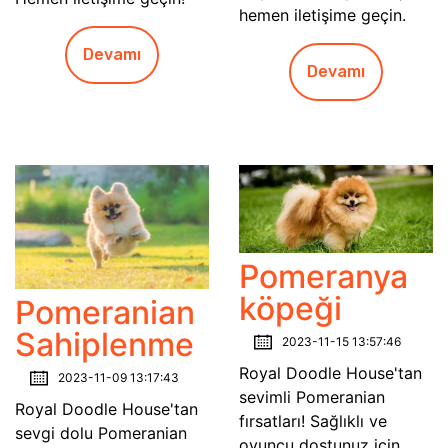
hemen iletişime geçin.
Devamı
Devamı
Pomeranya
köpeği
Pomeranian
Sahiplenme
2023-11-15 13:57:46
Royal Doodle House'tan
2023-11-09 13:17:43
sevimli Pomeranian
Royal Doodle House'tan
fırsatları! Sağlıklı ve
sevgi dolu Pomeranian
oyuncu dostunuz için